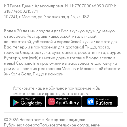
ИП Гусев Денис Александрович ИНН: 770700046090 ОГРН:
318774600215771
107241, г. Москва, ул. Уральская, д. 15, кв. 182
Более 20 лет мы создаем для Вас вкусную еду и душевную
атмосферу. Рестораны кавказской, итальянской,
паназиатской, узбекской и европейской кухни - все это для
Вас, теперь и в приложении для доставки! Пицца, паста,
горячие блюда, закуски, супы, салаты, десерты, пита, шаурма,
бургеры, вок (wok) и многие другие готовые блюда всегда в
меню! Скачивайте приложение и заказывайте доставку на
дом или в офис из ресторанов Москвы и Московской области:
ХинКали Gали, Пицца и канноли
Установите наше мобильное приложение и Вы
сможете легко и просто делать заказы.
© 2026 Horeca home. Все права защищены.
Публичная оферта
Пользовательское соглашение