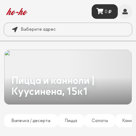
0
Выберите адрес
Пицца и канноли |
Куусинена, 15к1
Выпечка / десерты
Пицца
Салаты
Канно