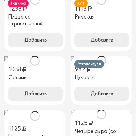
Новинка
ХИТ
1238
1113
Пицца со
Римская
страчателлой
Добавить
Добавить
Рекомендуем
1038
982
Салями
Цезарь
Добавить
Добавить
1125
1125
Четыре сыра (cо