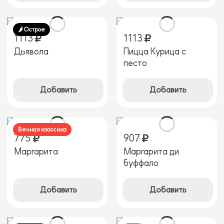
🌶️ Острое
1113
1113
Дьявола
Пицца Курица с
песто
Добавить
Добавить
Вечная классика
775
907
Маргарита
Маргарита ди
буффало
Добавить
Добавить