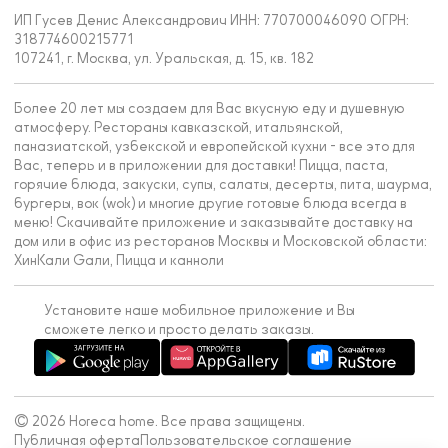
ИП Гусев Денис Александрович ИНН: 770700046090 ОГРН:
318774600215771
107241, г. Москва, ул. Уральская, д. 15, кв. 182
Более 20 лет мы создаем для Вас вкусную еду и душевную
атмосферу. Рестораны кавказской, итальянской,
паназиатской, узбекской и европейской кухни - все это для
Вас, теперь и в приложении для доставки! Пицца, паста,
горячие блюда, закуски, супы, салаты, десерты, пита, шаурма,
бургеры, вок (wok) и многие другие готовые блюда всегда в
меню! Скачивайте приложение и заказывайте доставку на
дом или в офис из ресторанов Москвы и Московской области:
ХинКали Gали, Пицца и канноли
Установите наше мобильное приложение и Вы
сможете легко и просто делать заказы.
© 2026 Horeca home. Все права защищены.
Публичная оферта
Пользовательское соглашение