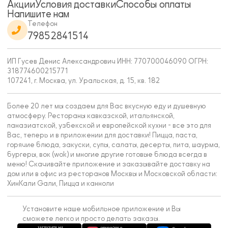
Акции
Условия доставки
Способы оплаты
Напишите нам
Телефон
79852841514
ИП Гусев Денис Александрович ИНН: 770700046090 ОГРН:
318774600215771
107241, г. Москва, ул. Уральская, д. 15, кв. 182
Более 20 лет мы создаем для Вас вкусную еду и душевную
атмосферу. Рестораны кавказской, итальянской,
паназиатской, узбекской и европейской кухни - все это для
Вас, теперь и в приложении для доставки! Пицца, паста,
горячие блюда, закуски, супы, салаты, десерты, пита, шаурма,
бургеры, вок (wok) и многие другие готовые блюда всегда в
меню! Скачивайте приложение и заказывайте доставку на
дом или в офис из ресторанов Москвы и Московской области:
ХинКали Gали, Пицца и канноли
Установите наше мобильное приложение и Вы
сможете легко и просто делать заказы.