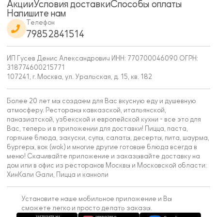
Акции
Условия доставки
Способы оплаты
Напишите нам
Телефон
79852841514
ИП Гусев Денис Александрович ИНН: 770700046090 ОГРН:
318774600215771
107241, г. Москва, ул. Уральская, д. 15, кв. 182
Более 20 лет мы создаем для Вас вкусную еду и душевную
атмосферу. Рестораны кавказской, итальянской,
паназиатской, узбекской и европейской кухни - все это для
Вас, теперь и в приложении для доставки! Пицца, паста,
горячие блюда, закуски, супы, салаты, десерты, пита, шаурма,
бургеры, вок (wok) и многие другие готовые блюда всегда в
меню! Скачивайте приложение и заказывайте доставку на
дом или в офис из ресторанов Москвы и Московской области:
ХинКали Gали, Пицца и канноли
Установите наше мобильное приложение и Вы
сможете легко и просто делать заказы.