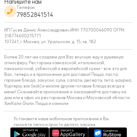
Напишите нам
Телефон
79852841514
ИП Гусев Денис Александрович ИНН: 770700046090 ОГРН:
318774600215771
107241, г. Москва, ул. Уральская, д. 15, кв. 182
Более 20 лет мы создаем для Вас вкусную еду и душевную
атмосферу. Рестораны кавказской, итальянской,
паназиатской, узбекской и европейской кухни - все это для
Вас, теперь и в приложении для доставки! Пицца, паста,
горячие блюда, закуски, супы, салаты, десерты, пита, шаурма,
бургеры, вок (wok) и многие другие готовые блюда всегда в
меню! Скачивайте приложение и заказывайте доставку на
дом или в офис из ресторанов Москвы и Московской области:
ХинКали Gали, Пицца и канноли
Установите наше мобильное приложение и Вы
сможете легко и просто делать заказы.