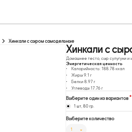
Хинкали с сыром самодельные
Хинкали с сы
Домашнее тесто, сыр сулугуни и
Энергетическая ценность
Калорийность:
188.78
ккал
Жиры
9.1
г
Белки
8.97
г
Углеводы
17.76
г
Выберите один из вариантов
1 шт, 80 гр.
Выберите количество
1