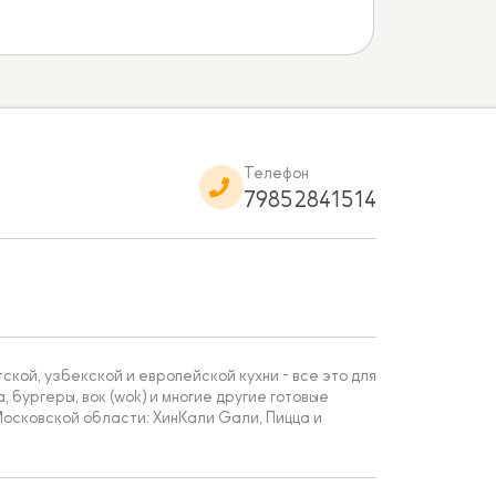
Телефон
79852841514
кой, узбекской и европейской кухни - все это для
, бургеры, вок (wok) и многие другие готовые
осковской области: ХинКали Gали, Пицца и