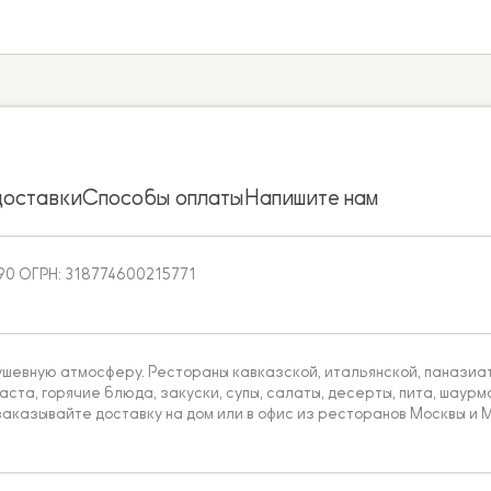
доставки
Способы оплаты
Напишите нам
90 ОГРН: 318774600215771
ушевную атмосферу. Рестораны кавказской, итальянской, паназиатс
аста, горячие блюда, закуски, супы, салаты, десерты, пита, шаурма
аказывайте доставку на дом или в офис из ресторанов Москвы и М