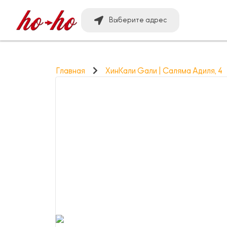
Выберите адрес
Главная
ХинКали Gали | Саляма Адиля, 4