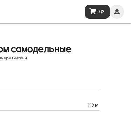
0
ром самодельные
 имеретинский
113