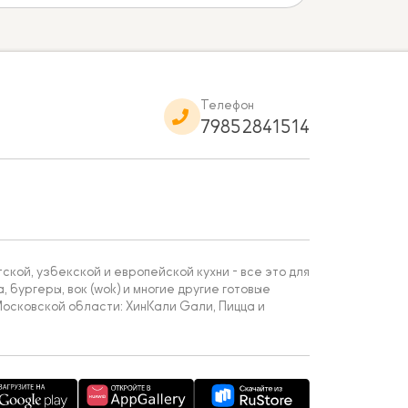
Телефон
79852841514
кой, узбекской и европейской кухни - все это для
, бургеры, вок (wok) и многие другие готовые
осковской области: ХинКали Gали, Пицца и