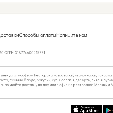
доставки
Способы оплаты
Напишите нам
90 ОГРН: 318774600215771
ушевную атмосферу. Рестораны кавказской, итальянской, паназиатс
аста, горячие блюда, закуски, супы, салаты, десерты, пита, шаурма
аказывайте доставку на дом или в офис из ресторанов Москвы и М