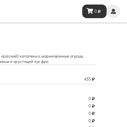
0
 красный) халапеньо, маринованные огурцы,
кимчи и хрустящий лук фри
455
0
0
0
0