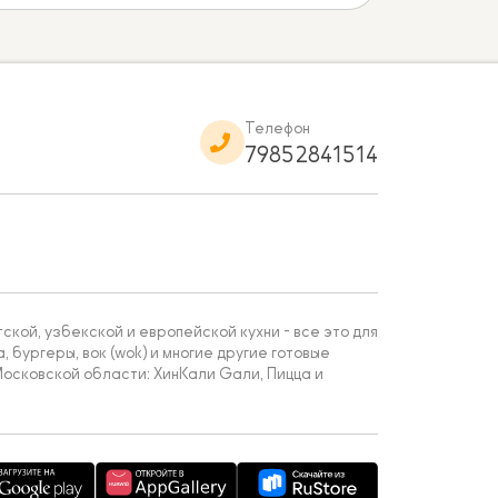
Телефон
79852841514
кой, узбекской и европейской кухни - все это для
, бургеры, вок (wok) и многие другие готовые
осковской области: ХинКали Gали, Пицца и