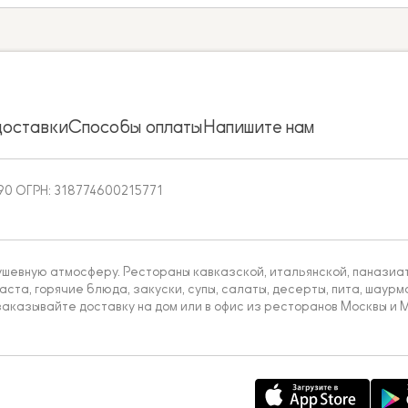
доставки
Способы оплаты
Напишите нам
90 ОГРН: 318774600215771
ушевную атмосферу. Рестораны кавказской, итальянской, паназиатс
аста, горячие блюда, закуски, супы, салаты, десерты, пита, шаурма
аказывайте доставку на дом или в офис из ресторанов Москвы и М