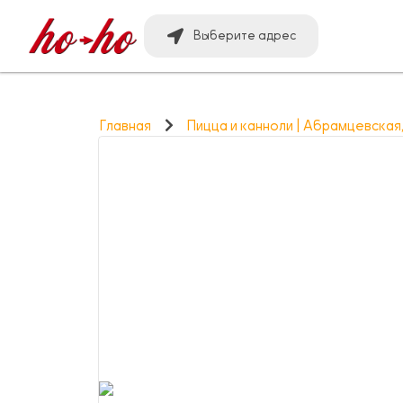
Выберите адрес
Главная
Пицца и канноли | Абрамцевская