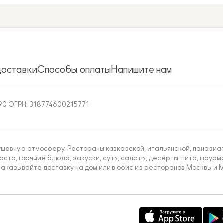
доставки
Способы оплаты
Напишите нам
90 ОГРН: 318774600215771
ушевную атмосферу. Рестораны кавказской, итальянской, паназиатс
аста, горячие блюда, закуски, супы, салаты, десерты, пита, шаурма
аказывайте доставку на дом или в офис из ресторанов Москвы и М