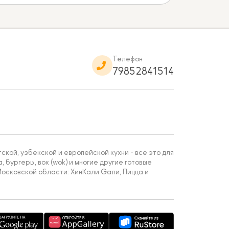
Телефон
79852841514
кой, узбекской и европейской кухни - все это для
, бургеры, вок (wok) и многие другие готовые
осковской области: ХинКали Gали, Пицца и