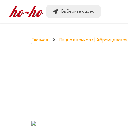
Выберите адрес
Главная
Пицца и канноли | Абрамцевская