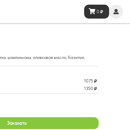
0
ы
на, шампиньоны, оливковое масло, базилик,
1075
1350
Заказать